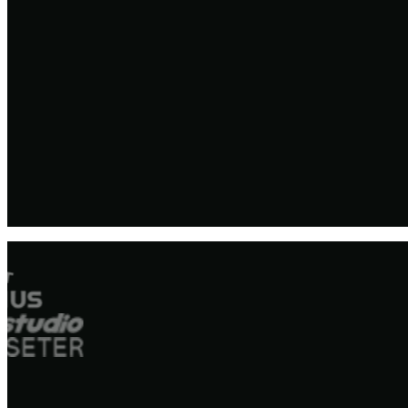
0
억원
누적 조달 금액
0
개사
누적 고객사
0
배
2개월만에 매출 10배
컨설팅 성장